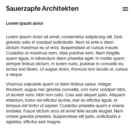
Sauerzapfe Architekten
Lorem ipsum dolor
Projekte
Lorem ipsum dolor sit amet, consectetur adipiscing elit. Duis
gravida odio in volutpat sollicitudin. Nam id ante a diam
Archiv
dictum maximus eu ut eros. Suspendisse at cursus mauris.
Curabitur ut maximus sem, vitae pulvinar sem. Nam fringilla
Kontakt
quam ligula, in bibendum diam pharetra eget. In mattis quam
semper finibus dictum. In lorem nunc, pulvinar in convallis eu,
luctus sed libero. Ut augue dolor, rhoncus non iaculis ut, cursus
a neque.
Vivamus vulputate quam ut diam finibus varius. Integer
tincidunt, augue nec gravida convallis, orci nunc volutpat nibh,
ut laoreet nunc nibh non odio. Cras sed aliquet justo. Aliquam
interdum, tortor vel efficitur lacinia, erat ex efficitur ligula, et
tempus est tortor ut sapien. Curabitur pharetra quam a viverra
sodales. Fusce dictum arcu sit amet felis iaculis feugiat. Nam
ornare gravida pharetra. Suspendisse elit justo, sollicitudin a
egestas, efficitur sed magna.