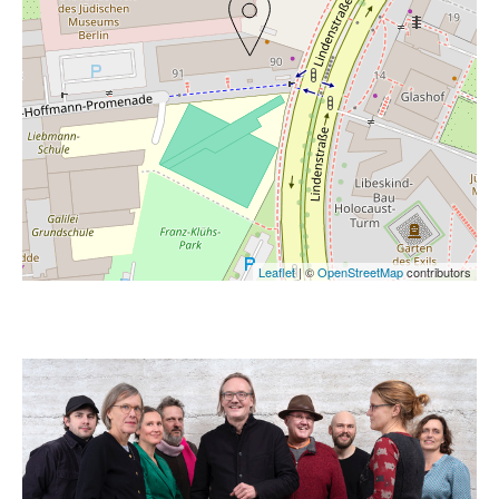
Leaflet
| ©
OpenStreetMap
contributors