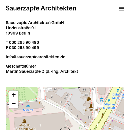
Sauerzapfe Architekten
Sauerzapfe Architekten GmbH
Lindenstraße 91
10969 Berlin
Projekte
T 030 263 90 490
Archiv
F 030 263 90 499
Kontakt
info@sauerzapfearchitekten.de
Geschäftsführer
Martin Sauerzapfe Dipl.-Ing. Architekt
+
−