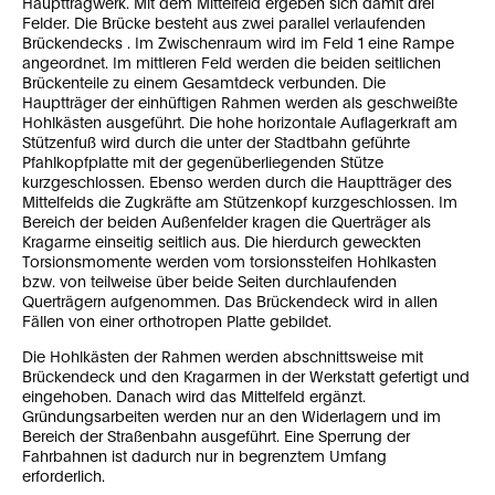
Haupttragwerk. Mit dem Mittelfeld ergeben sich damit drei
Felder. Die Brücke besteht aus zwei parallel verlaufenden
Brückendecks . Im Zwischenraum wird im Feld 1 eine Rampe
angeordnet. Im mittleren Feld werden die beiden seitlichen
Brückenteile zu einem Gesamtdeck verbunden. Die
Hauptträger der einhüftigen Rahmen werden als geschweißte
Hohlkästen ausgeführt. Die hohe horizontale Auflagerkraft am
Stützenfuß wird durch die unter der Stadtbahn geführte
Pfahlkopfplatte mit der gegenüberliegenden Stütze
kurzgeschlossen. Ebenso werden durch die Hauptträger des
Mittelfelds die Zugkräfte am Stützenkopf kurzgeschlossen. Im
Bereich der beiden Außenfelder kragen die Querträger als
Kragarme einseitig seitlich aus. Die hierdurch geweckten
Torsionsmomente werden vom torsionssteifen Hohlkasten
bzw. von teilweise über beide Seiten durchlaufenden
Querträgern aufgenommen. Das Brückendeck wird in allen
Fällen von einer orthotropen Platte gebildet.
Die Hohlkästen der Rahmen werden abschnittsweise mit
Brückendeck und den Kragarmen in der Werkstatt gefertigt und
eingehoben. Danach wird das Mittelfeld ergänzt.
Gründungsarbeiten werden nur an den Widerlagern und im
Bereich der Straßenbahn ausgeführt. Eine Sperrung der
Fahrbahnen ist dadurch nur in begrenztem Umfang
erforderlich.