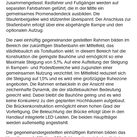
zusammengefasst. Radfahrer und Fußgänger werden auf
separaten Fahrbahnen geführt, die in der Mitte ein
gemeinsames Promenadendeck ausbilden. Die
Staufenbergallee wird stützenfrei überspannt. Der Anschluss zur
Straßenbahn erfolgt über eine abgehängte Rampe und den
optionalen Aufzug.
Die zwei einhüftig gegeneinander gestellten Rahmen bilden im
Bereich der zukünftigen Straßenbahn ein Mittelfeld, das
städtebaulich als Torsituation wirkt. In diesem Bereich hat die
Konstruktion die geringste Bauhöhe und ermöglicht so eine
Maximale Steigung von 5,1%. Auf eine Aufteilung der Steigung
in Rampen- und Podestbereiche wird zugunsten einer
gemeinsamen Nutzung verzichtet. Im Mittelfeld reduziert sich
die Steigung auf 1,5% und es wird eine großzügige Ruhezone
angeboten. Die Rahmen entwickeln in der Ansicht eine
zeichenhafte Dynamik, die der städtebaulichen Bedeutung
gerecht wird. Dabei bleibt die Bauhöhe gering und es wird
keine Konkurrenz zu den geplanten Hochhäusern aufgebaut.
Die Brückenkonstruktion ermöglicht einen hohen Grad der
Vorfertigung. Die Beleuchtung der Brücke erfolgt über in den
Handlauf integrierte LED-Leisten. Die beiden Hauptträger
werden außenseitig angestrahlt.
Die gegeneinandergestellten einhüftigen Rahmen bilden das